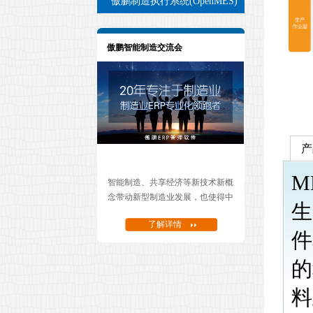
傲鹏制造执行系统(OpenMES)
傲鹏智能制造交流会
产
M
智能制造、共享经济等新技术新概
念带动新型制造业发展，也使得中
生
国制造开始向中国智造转型。面对
了解详情
智能制造转型，我们可以通过哪些
件
信息化工具帮助企业度过这个艰难
的转型期......
的
料