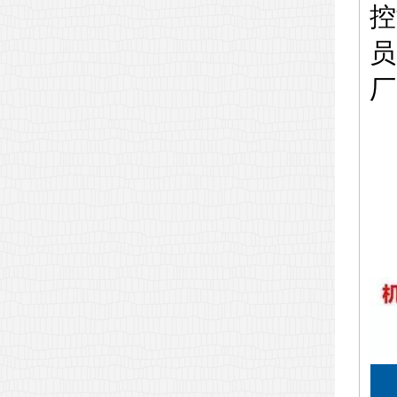
控
员
厂